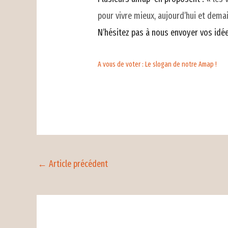
pour vivre mieux, aujourd’hui et dema
N’hésitez pas à nous envoyer vos idées
A vous de voter : Le slogan de notre Amap !
←
Article précédent