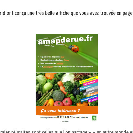
grid ont conçu une très belle affiche que vous avez trouvée en pag
vraies réussites sont celles que l’on partage », «
un autre monde es