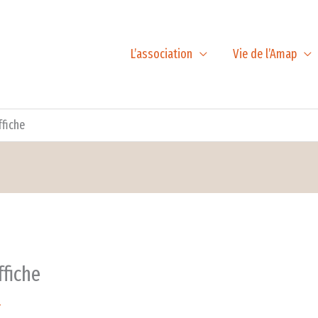
L’association
Vie de l’Amap
ffiche
ffiche
4