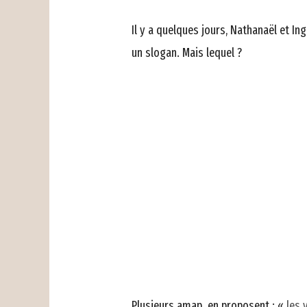
Il y a quelques jours, Nathanaël et In
un slogan. Mais lequel ?
Plusieurs amap en proposent : «
les 