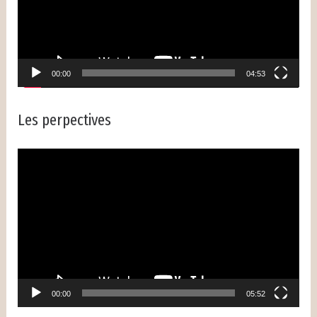
00:00
04:53
Les perpectives
Lecteur
vidéo
00:00
05:52