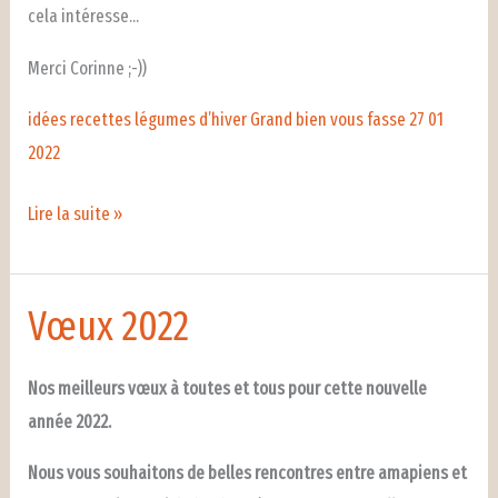
cela intéresse…
Merci Corinne ;-))
idées recettes légumes d’hiver Grand bien vous fasse 27 01
2022
Corinne
Lire la suite »
nous
propose
des
Vœux 2022
astuces
entendues
Nos meilleurs vœux à toutes et tous pour cette nouvelle
sur
année 2022.
France
Nous vous souhaitons de belles rencontres entre amapiens et
Inter