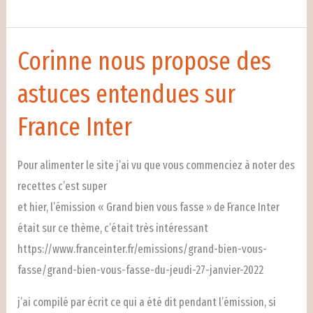
vous
donne
sa
Corinne nous propose des
recette
astuces entendues sur
japonaise
de
France Inter
RAMEN
Pour alimenter le site j’ai vu que vous commenciez à noter des
recettes c’est super
et hier, l’émission « Grand bien vous fasse » de France Inter
était sur ce thème, c’était très intéressant
https://www.franceinter.fr/emissions/grand-bien-vous-
fasse/grand-bien-vous-fasse-du-jeudi-27-janvier-2022
j’ai compilé par écrit ce qui a été dit pendant l’émission, si