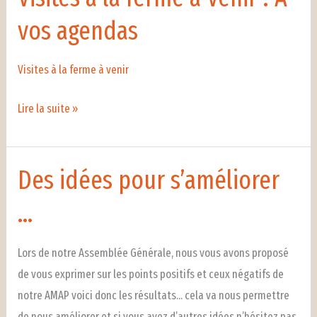
viandes
vos agendas
Visites à la ferme à venir
Visites
Lire la suite »
à
la
ferme
Des idées pour s’améliorer
à
…
Venir
!
Lors de notre Assemblée Générale, nous vous avons proposé
A
de vous exprimer sur les points positifs et ceux négatifs de
vos
notre AMAP voici donc les résultats… cela va nous permettre
agendas
de nous améliorer et si vous avez d’autres idées n’hésitez pas,