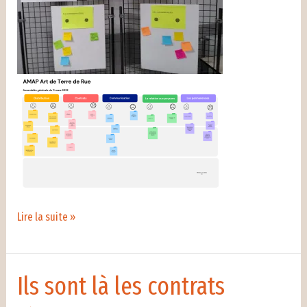
Des
Lire la suite »
idées
pour
s’améliorer
Ils sont là les contrats
…