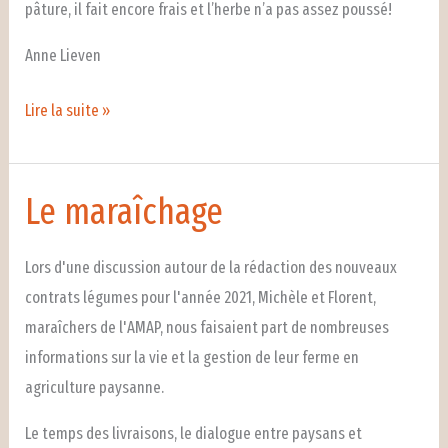
pâture, il fait encore frais et l’herbe n’a pas assez poussé!
Anne Lieven
29
Lire la suite »
avril
matin
:
Le maraîchage
ramassage
de
Lors d'une discussion autour de la rédaction des nouveaux
déchets
contrats légumes pour l'année 2021, Michèle et Florent,
le
maraîchers de l'AMAP, nous faisaient part de nombreuses
long
informations sur la vie et la gestion de leur ferme en
de
agriculture paysanne.
la
Le temps des livraisons, le dialogue entre paysans et
Canche