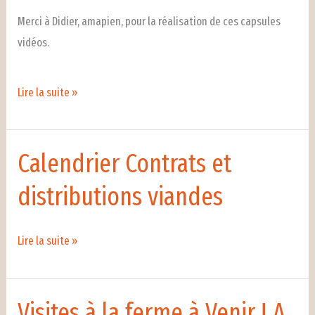
Merci à Didier, amapien, pour la réalisation de ces capsules
vidéos.
Le
Lire la suite »
maraîchage
Calendrier Contrats et
distributions viandes
Calendrier
Lire la suite »
Contrats
et
distributions
Visites à la ferme à Venir ! A